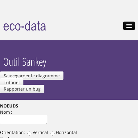
HOME
A PROPOS
Outil Sankey
VISUALISATION DES DONNÉES
OUTILS EN LIGNE
Sauvegarder le diagramme
Tutoriel
NOUVEAUTÉS
Rapporter un bug
NOEUDS
Nom :
Orientation:
Vertical
Horizontal