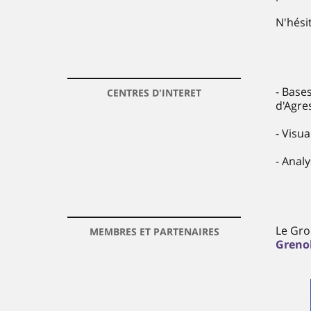
N'hési
- Base
CENTRES D'INTERET
d'Agres
- Visua
- Anal
Le Gro
MEMBRES ET PARTENAIRES
Greno