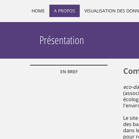
HOME
A PROPOS
VISUALISATION DES DON
Présentation
Comp
EN BREF
eco-da
(associ
écolog
l'envi
Le sit
des ba
dans l
pour r