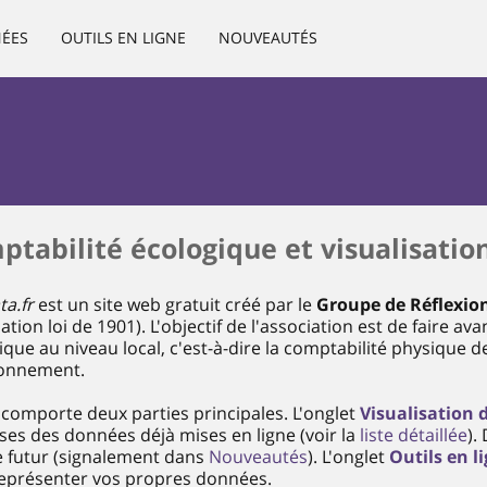
NÉES
OUTILS EN LIGNE
NOUVEAUTÉS
tabilité écologique et visualisatio
ta.fr
est un site web gratuit créé par le
Groupe de Réflexion
ation loi de 1901). L'objectif de l'association est de faire a
ique au niveau local, c'est-à-dire la comptabilité physique 
ronnement.
e comporte deux parties principales. L'onglet
Visualisation 
ses des données déjà mises en ligne (voir la
liste détaillée
).
e futur (signalement dans
Nouveautés
). L'onglet
Outils en l
eprésenter vos propres données.