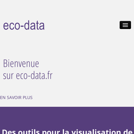
HOME
A PROPOS
Bienvenue
VISUALISATION DES DONNÉES
sur eco-data.fr
OUTILS EN LIGNE
NOUVEAUTÉS
EN SAVOIR PLUS
Des outils pour la visualisation de