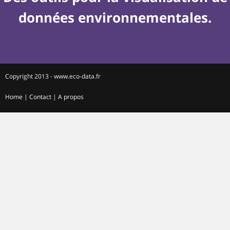
données environnementales.
Copyright 2013 - www.eco-data.fr
Home
|
Contact
|
A propos